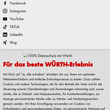
Facebook
Instagram
YouTube
TikTok
LinkedIn
Xing
Kontaktieren
Für das beste WÜRTH-Erlebnis
Adolf Würth GmbH & Co. KG
Reinhold-Würth-Straße 12-17
Mit Klick auf “Ja, alle erlauben“ erlauben Sie uns, Ihnen ein optimales
74653 Künzelsau-Gaisbach
Webseiten-Erlebnis und einfache Einkaufsprozesse zu bieten. Dazu zählen
Deutschland
Cookies und andere Technologien, die für den Betrieb der Seite und für die
Steuerung unserer Dienstleistungen und Anwendungen notwendig sind, sowie
Alle Kontaktmöglichkeiten
solche, die zu Statistik- und Analysezwecken, für Komforteinstellungen, zur
Anzeige personalisierter Inhalte oder zu Werbe- und Marketingzwecken
+49 7940 15-2400
genutzt werden. Mit Ihrer Einwilligung verwenden wir Cookies von
Drittanbietern und personenbezogene Daten, um personalisierte Werbung auf