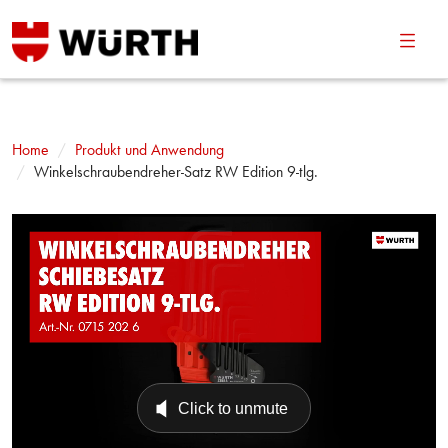
Navig
umsch
Home
Produkt und Anwendung
Winkelschraubendreher-Satz RW Edition 9-tlg.