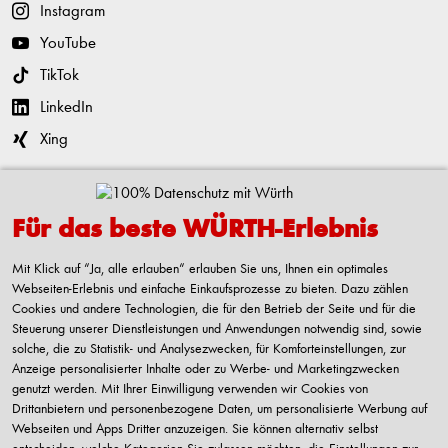
Instagram
YouTube
TikTok
LinkedIn
Xing
Kontaktieren
Für das beste WÜRTH-Erlebnis
Adolf Würth GmbH & Co. KG
Reinhold-Würth-Straße 12-17
Mit Klick auf “Ja, alle erlauben“ erlauben Sie uns, Ihnen ein optimales
74653 Künzelsau-Gaisbach
Webseiten-Erlebnis und einfache Einkaufsprozesse zu bieten. Dazu zählen
Deutschland
Cookies und andere Technologien, die für den Betrieb der Seite und für die
Steuerung unserer Dienstleistungen und Anwendungen notwendig sind, sowie
Alle Kontaktmöglichkeiten
solche, die zu Statistik- und Analysezwecken, für Komforteinstellungen, zur
Anzeige personalisierter Inhalte oder zu Werbe- und Marketingzwecken
+49 7940 15-2400
genutzt werden. Mit Ihrer Einwilligung verwenden wir Cookies von
Drittanbietern und personenbezogene Daten, um personalisierte Werbung auf
info@wuerth.com
Webseiten und Apps Dritter anzuzeigen. Sie können alternativ selbst