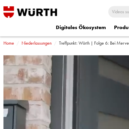
Digitales Ökosystem
Produ
Home
Rund um Würth
Niederlassungen
Würth Shorts
Treffpunkt: Würth | Folge 6: Bei Merv
Würth Sitzbezü