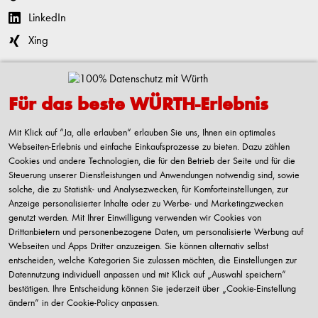
LinkedIn
Xing
Kontaktieren
Für das beste WÜRTH-Erlebnis
Adolf Würth GmbH & Co. KG
Reinhold-Würth-Straße 12-17
Mit Klick auf “Ja, alle erlauben“ erlauben Sie uns, Ihnen ein optimales
74653 Künzelsau-Gaisbach
Webseiten-Erlebnis und einfache Einkaufsprozesse zu bieten. Dazu zählen
Deutschland
Cookies und andere Technologien, die für den Betrieb der Seite und für die
Steuerung unserer Dienstleistungen und Anwendungen notwendig sind, sowie
Alle Kontaktmöglichkeiten
solche, die zu Statistik- und Analysezwecken, für Komforteinstellungen, zur
Anzeige personalisierter Inhalte oder zu Werbe- und Marketingzwecken
+49 7940 15-2400
genutzt werden. Mit Ihrer Einwilligung verwenden wir Cookies von
Drittanbietern und personenbezogene Daten, um personalisierte Werbung auf
info@wuerth.com
Webseiten und Apps Dritter anzuzeigen. Sie können alternativ selbst
entscheiden, welche Kategorien Sie zulassen möchten, die Einstellungen zur
Datennutzung individuell anpassen und mit Klick auf „Auswahl speichern“
bestätigen. Ihre Entscheidung können Sie jederzeit über „Cookie-Einstellung
Verkauf nur an Unternehmer, Gewerbetreibende, Freiberufler und öffentliche
ändern“ in der Cookie-Policy anpassen.
Institutionen, nicht jedoch an Verbraucher im Sinne des § 13 BGB. Alle Preise in