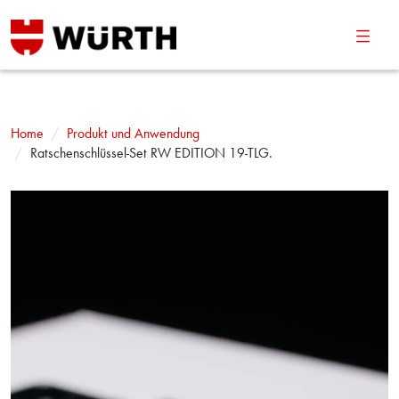
Navig
umsch
Home
Produkt und Anwendung
Ratschenschlüssel-Set RW EDITION 19-TLG.