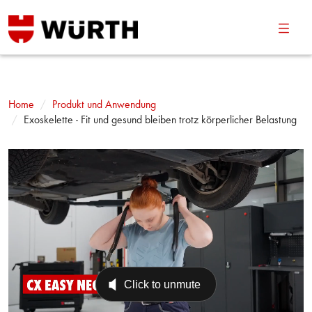
Navig
umsch
Home
Produkt und Anwendung
Exoskelette - Fit und gesund bleiben trotz körperlicher Belastung