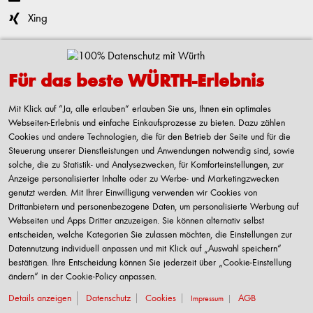
Xing
Kontaktieren
Für das beste WÜRTH-Erlebnis
Adolf Würth GmbH & Co. KG
Reinhold-Würth-Straße 12-17
Mit Klick auf “Ja, alle erlauben“ erlauben Sie uns, Ihnen ein optimales
74653 Künzelsau-Gaisbach
Webseiten-Erlebnis und einfache Einkaufsprozesse zu bieten. Dazu zählen
Deutschland
Cookies und andere Technologien, die für den Betrieb der Seite und für die
Steuerung unserer Dienstleistungen und Anwendungen notwendig sind, sowie
Alle Kontaktmöglichkeiten
solche, die zu Statistik- und Analysezwecken, für Komforteinstellungen, zur
Anzeige personalisierter Inhalte oder zu Werbe- und Marketingzwecken
+49 7940 15-2400
genutzt werden. Mit Ihrer Einwilligung verwenden wir Cookies von
Drittanbietern und personenbezogene Daten, um personalisierte Werbung auf
info@wuerth.com
Webseiten und Apps Dritter anzuzeigen. Sie können alternativ selbst
entscheiden, welche Kategorien Sie zulassen möchten, die Einstellungen zur
Datennutzung individuell anpassen und mit Klick auf „Auswahl speichern“
bestätigen. Ihre Entscheidung können Sie jederzeit über „Cookie-Einstellung
Verkauf nur an Unternehmer, Gewerbetreibende, Freiberufler und öffentliche
ändern“ in der Cookie-Policy anpassen.
Institutionen, nicht jedoch an Verbraucher im Sinne des § 13 BGB. Alle Preise in
Euro zzgl. gesetzl. MwSt. Angebote freibleibend
Details anzeigen
Datenschutz
Cookies
AGB
Impressum