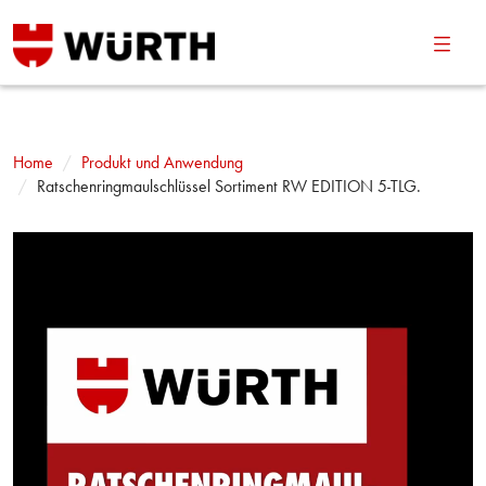
Navig
umsch
Home
Produkt und Anwendung
Ratschenringmaulschlüssel Sortiment RW EDITION 5-TLG.