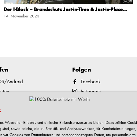
04:30
Der I-Block – Brandschutz Just-in-Time & Just-in-Place...
14. November 2023
fen
Folgen
iOS/Android
Facebook
arten
Instagram
nd Abholen
YouTube
s
ment
TikTok
 und Reklamation
LinkedIn
males Webseiten-Erlebnis und einfache Einkaufsprozesse zu bieten. Dazu zählen Cooki
ind, sowie solche, die zu Statistik- und Analysezwecken, für Komforteinstellungen,
-Center
Xing
n wir Cookies von Drittanbietern und personenbezogene Daten, um personalisierte