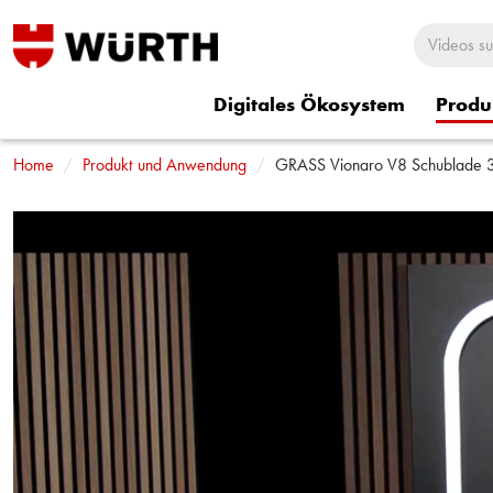
Digitales Ökosystem
Produ
Home
Rund um Würth
Produkt und Anwendung
Würth Shorts
GRASS Vionaro V8 Schublade 3D
Würth Sitzbezü