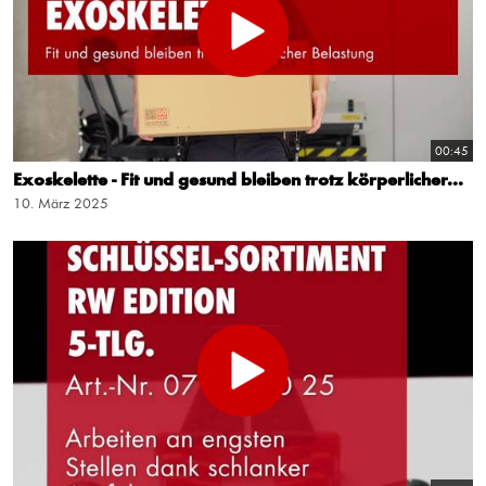
00:45
Exoskelette - Fit und gesund bleiben trotz körperlicher...
10. März 2025