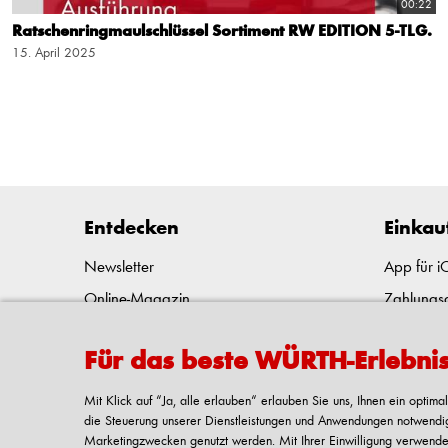
00:22
Ratschenringmaulschlüssel Sortiment RW EDITION 5-TLG.
15. April 2025
Entdecken
Einkau
Newsletter
App für 
Online-Magazin
Zahlungs
Karriereportal
Liefern u
Für das beste WÜRTH-Erlebni
Presseportal
E-Procure
Kulturelles und soziales Engagement
Rückgabe
Mit Klick auf “Ja, alle erlauben“ erlauben Sie uns, Ihnen ein opti
die Steuerung unserer Dienstleistungen und Anwendungen notwendig s
Reinhold Würth
FAQ/Hilfe
Marketingzwecken genutzt werden. Mit Ihrer Einwilligung verwende