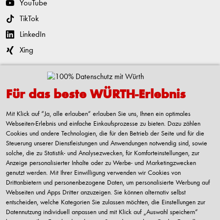
YouTube
TikTok
LinkedIn
Xing
Kontaktieren
Für das beste WÜRTH-Erlebnis
Adolf Würth GmbH & Co. KG
Reinhold-Würth-Straße 12-17
Mit Klick auf “Ja, alle erlauben“ erlauben Sie uns, Ihnen ein optimales
74653 Künzelsau-Gaisbach
Webseiten-Erlebnis und einfache Einkaufsprozesse zu bieten. Dazu zählen
Deutschland
Cookies und andere Technologien, die für den Betrieb der Seite und für die
Steuerung unserer Dienstleistungen und Anwendungen notwendig sind, sowie
Alle Kontaktmöglichkeiten
solche, die zu Statistik- und Analysezwecken, für Komforteinstellungen, zur
Anzeige personalisierter Inhalte oder zu Werbe- und Marketingzwecken
+49 7940 15-2400
genutzt werden. Mit Ihrer Einwilligung verwenden wir Cookies von
Drittanbietern und personenbezogene Daten, um personalisierte Werbung auf
info@wuerth.com
Webseiten und Apps Dritter anzuzeigen. Sie können alternativ selbst
entscheiden, welche Kategorien Sie zulassen möchten, die Einstellungen zur
Datennutzung individuell anpassen und mit Klick auf „Auswahl speichern“