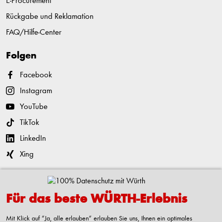
E-Procurement
Rückgabe und Reklamation
FAQ/Hilfe-Center
Folgen
Facebook
Instagram
YouTube
TikTok
LinkedIn
Xing
Kontaktieren
Für das beste WÜRTH-Erlebnis
Adolf Würth GmbH & Co. KG
Reinhold-Würth-Straße 12-17
Mit Klick auf “Ja, alle erlauben“ erlauben Sie uns, Ihnen ein optimales
74653 Künzelsau-Gaisbach