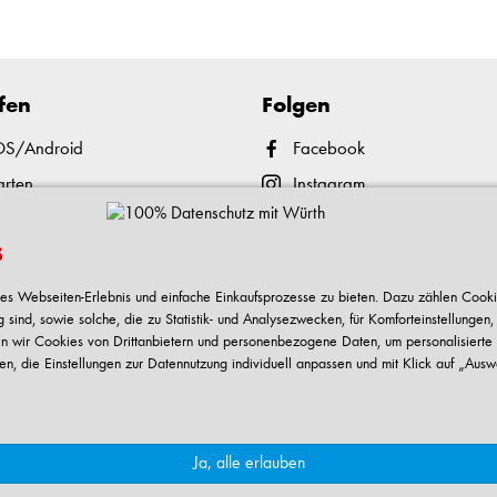
fen
Folgen
iOS/Android
Facebook
arten
Instagram
nd Abholen
YouTube
s
ment
TikTok
 und Reklamation
LinkedIn
males Webseiten-Erlebnis und einfache Einkaufsprozesse zu bieten. Dazu zählen Cooki
ind, sowie solche, die zu Statistik- und Analysezwecken, für Komforteinstellungen,
-Center
Xing
n wir Cookies von Drittanbietern und personenbezogene Daten, um personalisierte
en, die Einstellungen zur Datennutzung individuell anpassen und mit Klick auf „Ausw
che Institutionen, nicht jedoch an Verbraucher im Sinne des § 13 BGB. Alle Preise in Eur
Ja, alle erlauben