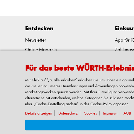
Entdecken
Einkau
Newsletter
App für 
Online-Magazin
Zahlungs
Karriereportal
Liefern u
Für das beste WÜRTH-Erlebni
Presseportal
E-Procure
Kulturelles und soziales Engagement
Rückgabe
Mit Klick auf “Ja, alle erlauben“ erlauben Sie uns, Ihnen ein opti
die Steuerung unserer Dienstleistungen und Anwendungen notwendig s
Reinhold Würth
FAQ/Hilfe
Marketingzwecken genutzt werden. Mit Ihrer Einwilligung verwende
alternativ selbst entscheiden, welche Kategorien Sie zulassen möcht
über „Cookie-Einstellung ändern“ in der Cookie-Policy anpassen.
Details anzeigen
Datenschutz
Cookies
AGB
Impressum
Verkauf nur an Unternehmer, Gewerbetreibende, Freiberufler und öffentli