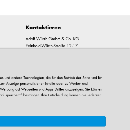
Kontaktieren
Adolf Würth GmbH & Co. KG
Reinhold-Würth-Straße 12-17
74653 Künzelsau-Gaisbach
Deutschland
Alle Kontaktmöglichkeiten
es und andere Technologien, die für den Betrieb der Seite und für
 zur Anzeige personalisierter Inhalte oder zu Werbe- und
+49 7940 15-2400
 Werbung auf Webseiten und Apps Dritter anzuzeigen. Sie können
info@wuerth.com
ahl speichern“ bestätigen. Ihre Entscheidung können Sie jederzeit
o zzgl. gesetzl. MwSt. Angebote freibleibend