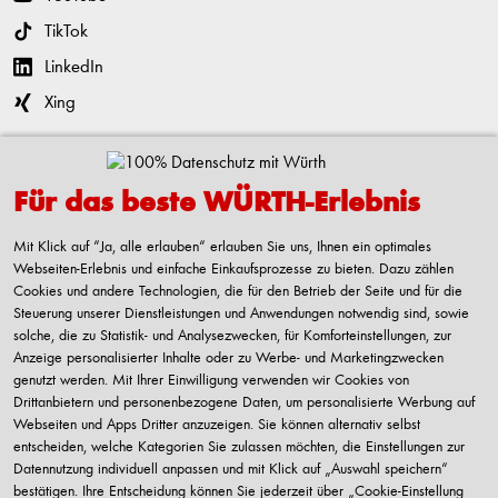
TikTok
LinkedIn
Xing
Kontaktieren
Für das beste WÜRTH-Erlebnis
Adolf Würth GmbH & Co. KG
Reinhold-Würth-Straße 12-17
Mit Klick auf “Ja, alle erlauben“ erlauben Sie uns, Ihnen ein optimales
74653 Künzelsau-Gaisbach
Webseiten-Erlebnis und einfache Einkaufsprozesse zu bieten. Dazu zählen
Deutschland
Cookies und andere Technologien, die für den Betrieb der Seite und für die
Steuerung unserer Dienstleistungen und Anwendungen notwendig sind, sowie
Alle Kontaktmöglichkeiten
solche, die zu Statistik- und Analysezwecken, für Komforteinstellungen, zur
Anzeige personalisierter Inhalte oder zu Werbe- und Marketingzwecken
+49 7940 15-2400
genutzt werden. Mit Ihrer Einwilligung verwenden wir Cookies von
Drittanbietern und personenbezogene Daten, um personalisierte Werbung auf
info@wuerth.com
Webseiten und Apps Dritter anzuzeigen. Sie können alternativ selbst
entscheiden, welche Kategorien Sie zulassen möchten, die Einstellungen zur
Datennutzung individuell anpassen und mit Klick auf „Auswahl speichern“
bestätigen. Ihre Entscheidung können Sie jederzeit über „Cookie-Einstellung