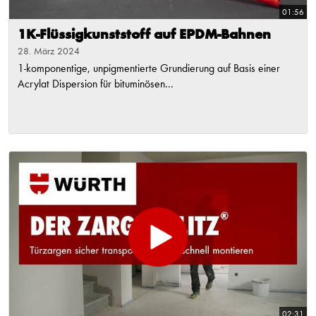
01:56
1K-Flüssigkunststoff auf EPDM-Bahnen
28. März 2024
1-komponentige, unpigmentierte Grundierung auf Basis einer
Acrylat Dispersion für bituminösen...
02:31