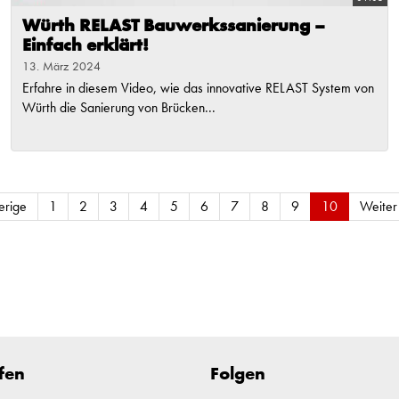
Würth RELAST Bauwerkssanierung –
Einfach erklärt!
13. März 2024
Erfahre in diesem Video, wie das innovative RELAST System von
Würth die Sanierung von Brücken...
erige
1
2
3
4
5
6
7
8
9
10
Weiter
fen
Folgen