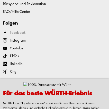
Rückgabe und Reklamation
FAQ/Hilfe-Center
Folgen
Facebook
Instagram
YouTube
TikTok
LinkedIn
Xing
Kontaktieren
Für das beste WÜRTH-Erlebnis
Adolf Würth GmbH & Co. KG
Reinhold-Würth-Straße 12-17
Mit Klick auf “Ja, alle erlauben“ erlauben Sie uns, Ihnen ein optimales
74653 Künzelsau-Gaisbach
Webseiten-Erlebnis und einfache Einkaufsprozesse zu bieten. Dazu zählen