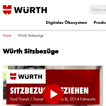
Digitales Ökosystem
Produ
Home
Rund um Würth
Würth Sitzbezüge
Würth Shorts
Würth Sitzbezü
Würth Sitzbezüge