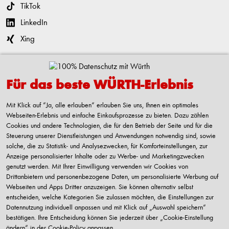
TikTok
LinkedIn
Xing
Kontaktieren
Für das beste WÜRTH-Erlebnis
Adolf Würth GmbH & Co. KG
Reinhold-Würth-Straße 12-17
Mit Klick auf “Ja, alle erlauben“ erlauben Sie uns, Ihnen ein optimales
74653 Künzelsau-Gaisbach
Webseiten-Erlebnis und einfache Einkaufsprozesse zu bieten. Dazu zählen
Deutschland
Cookies und andere Technologien, die für den Betrieb der Seite und für die
Steuerung unserer Dienstleistungen und Anwendungen notwendig sind, sowie
Alle Kontaktmöglichkeiten
solche, die zu Statistik- und Analysezwecken, für Komforteinstellungen, zur
Anzeige personalisierter Inhalte oder zu Werbe- und Marketingzwecken
+49 7940 15-2400
genutzt werden. Mit Ihrer Einwilligung verwenden wir Cookies von
Drittanbietern und personenbezogene Daten, um personalisierte Werbung auf
info@wuerth.com
Webseiten und Apps Dritter anzuzeigen. Sie können alternativ selbst
entscheiden, welche Kategorien Sie zulassen möchten, die Einstellungen zur
Datennutzung individuell anpassen und mit Klick auf „Auswahl speichern“
bestätigen. Ihre Entscheidung können Sie jederzeit über „Cookie-Einstellung
Verkauf nur an Unternehmer, Gewerbetreibende, Freiberufler und öffentliche
ändern“ in der Cookie-Policy anpassen.