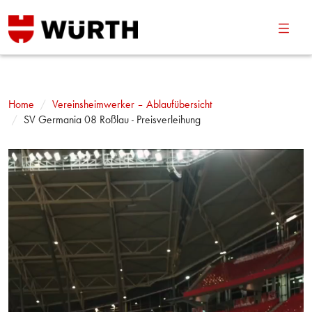
Navig
umsch
Home
Vereinsheimwerker – Ablaufübersicht
SV Germania 08 Roßlau - Preisverleihung