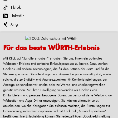
TikTok
LinkedIn
Xing
Kontaktieren
Für das beste WÜRTH-Erlebnis
Adolf Würth GmbH & Co. KG
Reinhold-Würth-Straße 12-17
Mit Klick auf “Ja, alle erlauben“ erlauben Sie uns, Ihnen ein optimales
74653 Künzelsau-Gaisbach
Webseiten-Erlebnis und einfache Einkaufsprozesse zu bieten. Dazu zählen
Deutschland
Cookies und andere Technologien, die für den Betrieb der Seite und für die
Steuerung unserer Dienstleistungen und Anwendungen notwendig sind, sowie
Alle Kontaktmöglichkeiten
solche, die zu Statistik- und Analysezwecken, für Komforteinstellungen, zur
Anzeige personalisierter Inhalte oder zu Werbe- und Marketingzwecken
+49 7940 15-2400
genutzt werden. Mit Ihrer Einwilligung verwenden wir Cookies von
Drittanbietern und personenbezogene Daten, um personalisierte Werbung auf
info@wuerth.com
Webseiten und Apps Dritter anzuzeigen. Sie können alternativ selbst
entscheiden, welche Kategorien Sie zulassen möchten, die Einstellungen zur
Datennutzung individuell anpassen und mit Klick auf „Auswahl speichern“
bestätigen. Ihre Entscheidung können Sie jederzeit über „Cookie-Einstellung