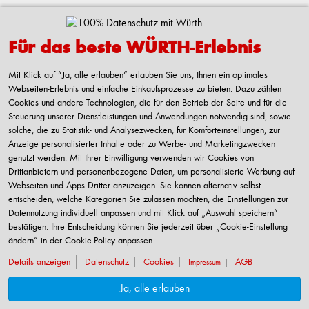
Kontaktieren
Für das beste WÜRTH-Erlebnis
Adolf Würth GmbH & Co. KG
Reinhold-Würth-Straße 12-17
Mit Klick auf “Ja, alle erlauben“ erlauben Sie uns, Ihnen ein optimales
74653 Künzelsau-Gaisbach
Webseiten-Erlebnis und einfache Einkaufsprozesse zu bieten. Dazu zählen
Deutschland
Cookies und andere Technologien, die für den Betrieb der Seite und für die
Steuerung unserer Dienstleistungen und Anwendungen notwendig sind, sowie
Alle Kontaktmöglichkeiten
solche, die zu Statistik- und Analysezwecken, für Komforteinstellungen, zur
Anzeige personalisierter Inhalte oder zu Werbe- und Marketingzwecken
+49 7940 15-2400
genutzt werden. Mit Ihrer Einwilligung verwenden wir Cookies von
Drittanbietern und personenbezogene Daten, um personalisierte Werbung auf
info@wuerth.com
Webseiten und Apps Dritter anzuzeigen. Sie können alternativ selbst
entscheiden, welche Kategorien Sie zulassen möchten, die Einstellungen zur
Datennutzung individuell anpassen und mit Klick auf „Auswahl speichern“
bestätigen. Ihre Entscheidung können Sie jederzeit über „Cookie-Einstellung
Verkauf nur an Unternehmer, Gewerbetreibende, Freiberufler und öffentliche
ändern“ in der Cookie-Policy anpassen.
Institutionen, nicht jedoch an Verbraucher im Sinne des § 13 BGB. Alle Preise in
Euro zzgl. gesetzl. MwSt. Angebote freibleibend
Details anzeigen
Datenschutz
Cookies
AGB
Impressum
Ja, alle erlauben
© Adolf Würth GmbH & Co. KG