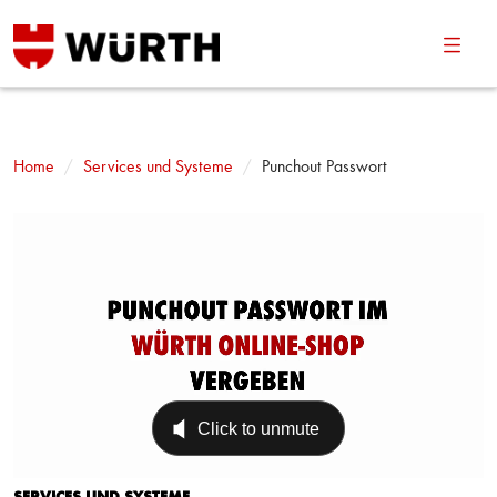
Navig
umsch
Home
Services und Systeme
Punchout Passwort
SERVICES UND SYSTEME