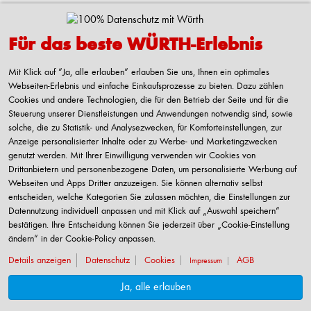
Kontaktieren
Für das beste WÜRTH-Erlebnis
Adolf Würth GmbH & Co. KG
Reinhold-Würth-Straße 12-17
Mit Klick auf “Ja, alle erlauben“ erlauben Sie uns, Ihnen ein optimales
74653 Künzelsau-Gaisbach
Webseiten-Erlebnis und einfache Einkaufsprozesse zu bieten. Dazu zählen
Deutschland
Cookies und andere Technologien, die für den Betrieb der Seite und für die
Steuerung unserer Dienstleistungen und Anwendungen notwendig sind, sowie
Alle Kontaktmöglichkeiten
solche, die zu Statistik- und Analysezwecken, für Komforteinstellungen, zur
Anzeige personalisierter Inhalte oder zu Werbe- und Marketingzwecken
+49 7940 15-2400
genutzt werden. Mit Ihrer Einwilligung verwenden wir Cookies von
Drittanbietern und personenbezogene Daten, um personalisierte Werbung auf
info@wuerth.com
Webseiten und Apps Dritter anzuzeigen. Sie können alternativ selbst
entscheiden, welche Kategorien Sie zulassen möchten, die Einstellungen zur
Datennutzung individuell anpassen und mit Klick auf „Auswahl speichern“
bestätigen. Ihre Entscheidung können Sie jederzeit über „Cookie-Einstellung
Verkauf nur an Unternehmer, Gewerbetreibende, Freiberufler und öffentliche
ändern“ in der Cookie-Policy anpassen.
Institutionen, nicht jedoch an Verbraucher im Sinne des § 13 BGB. Alle Preise in
Euro zzgl. gesetzl. MwSt. Angebote freibleibend
Details anzeigen
Datenschutz
Cookies
AGB
Impressum
Ja, alle erlauben
© Adolf Würth GmbH & Co. KG