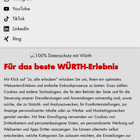
YouTube
TikTok
LinkedIn
Xing
Kontaktieren
Für das beste WÜRTH-Erlebnis
Adolf Würth GmbH & Co. KG
Reinhold-Würth-Straße 12-17
Mit Klick auf “Ja, alle erlauben“ erlauben Sie uns, Ihnen ein optimales
74653 Künzelsau-Gaisbach
Webseiten-Erlebnis und einfache Einkaufsprozesse zu bieten. Dazu zählen
Deutschland
Cookies und andere Technologien, die für den Betrieb der Seite und für die
Steuerung unserer Dienstleistungen und Anwendungen notwendig sind, sowie
Alle Kontaktmöglichkeiten
solche, die zu Statistik- und Analysezwecken, für Komforteinstellungen, zur
Anzeige personalisierter Inhalte oder zu Werbe- und Marketingzwecken
+49 7940 15-2400
genutzt werden. Mit Ihrer Einwilligung verwenden wir Cookies von
Drittanbietern und personenbezogene Daten, um personalisierte Werbung auf
info@wuerth.com
Webseiten und Apps Dritter anzuzeigen. Sie können alternativ selbst
entscheiden, welche Kategorien Sie zulassen möchten, die Einstellungen zur