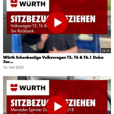
08:40
Würth Schonbezüge Volkswagen T5, T6 & T6.1 Doka
3er...
16. Mai 2025