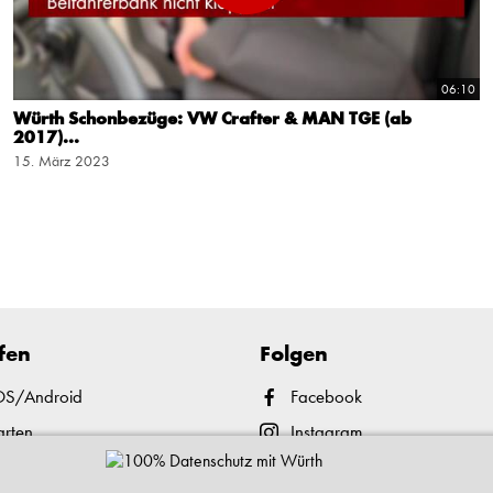
06:10
Würth Schonbezüge: VW Crafter & MAN TGE (ab
2017)...
15. März 2023
fen
Folgen
iOS/Android
Facebook
arten
Instagram
nd Abholen
YouTube