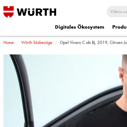
Digitales Ökosystem
Produ
Home
Rund um Würth
Würth Sitzbezüge
Würth Shorts
Opel Vivaro C ab Bj. 2019, Citroen J
Würth Sitzbezü