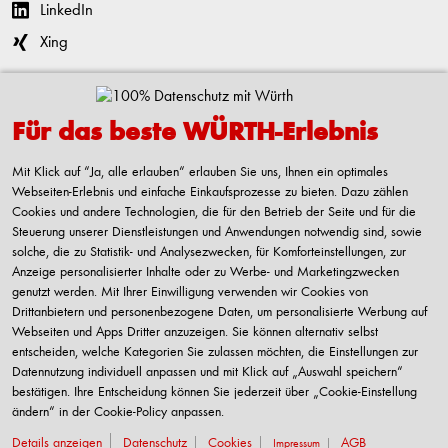
LinkedIn
Xing
Kontaktieren
Für das beste WÜRTH-Erlebnis
Adolf Würth GmbH & Co. KG
Reinhold-Würth-Straße 12-17
Mit Klick auf “Ja, alle erlauben“ erlauben Sie uns, Ihnen ein optimales
74653 Künzelsau-Gaisbach
Webseiten-Erlebnis und einfache Einkaufsprozesse zu bieten. Dazu zählen
Deutschland
Cookies und andere Technologien, die für den Betrieb der Seite und für die
Steuerung unserer Dienstleistungen und Anwendungen notwendig sind, sowie
Alle Kontaktmöglichkeiten
solche, die zu Statistik- und Analysezwecken, für Komforteinstellungen, zur
Anzeige personalisierter Inhalte oder zu Werbe- und Marketingzwecken
+49 7940 15-2400
genutzt werden. Mit Ihrer Einwilligung verwenden wir Cookies von
Drittanbietern und personenbezogene Daten, um personalisierte Werbung auf
info@wuerth.com
Webseiten und Apps Dritter anzuzeigen. Sie können alternativ selbst
entscheiden, welche Kategorien Sie zulassen möchten, die Einstellungen zur
Datennutzung individuell anpassen und mit Klick auf „Auswahl speichern“
bestätigen. Ihre Entscheidung können Sie jederzeit über „Cookie-Einstellung
Verkauf nur an Unternehmer, Gewerbetreibende, Freiberufler und öffentliche
ändern“ in der Cookie-Policy anpassen.
Institutionen, nicht jedoch an Verbraucher im Sinne des § 13 BGB. Alle Preise in
Euro zzgl. gesetzl. MwSt. Angebote freibleibend
Details anzeigen
Datenschutz
Cookies
AGB
Impressum