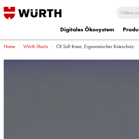
Digitales Ökosystem
Produ
Home
Rund um Würth
Würth Shorts
Würth Shorts
CX Soft Knee, Ergonomischer Knieschutz
Würth Sitzbezü