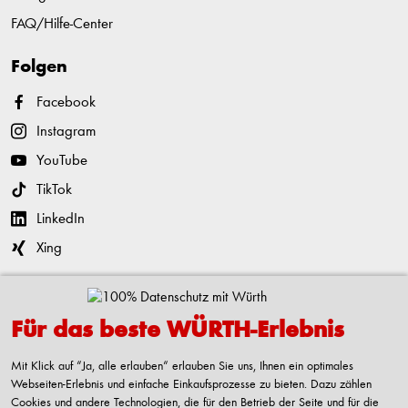
FAQ/Hilfe-Center
Folgen
Facebook
Instagram
YouTube
TikTok
LinkedIn
Xing
Kontaktieren
Für das beste WÜRTH-Erlebnis
Adolf Würth GmbH & Co. KG
Reinhold-Würth-Straße 12-17
Mit Klick auf “Ja, alle erlauben“ erlauben Sie uns, Ihnen ein optimales
74653 Künzelsau-Gaisbach
Webseiten-Erlebnis und einfache Einkaufsprozesse zu bieten. Dazu zählen
Deutschland
Cookies und andere Technologien, die für den Betrieb der Seite und für die