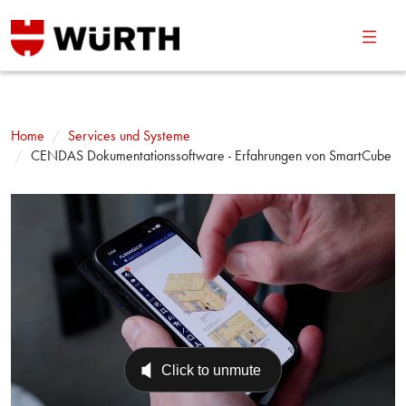
Navig
umsch
Home
Services und Systeme
CENDAS Dokumentationssoftware - Erfahrungen von SmartCube