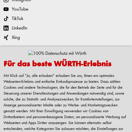
YouTube
TikTok
LinkedIn
Xing
Kontaktieren
Für das beste WÜRTH-Erlebnis
Adolf Würth GmbH & Co. KG
Reinhold-Würth-Straße 12-17
Mit Klick auf “Ja, alle erlauben“ erlauben Sie uns, Ihnen ein optimales
74653 Künzelsau-Gaisbach
Webseiten-Erlebnis und einfache Einkaufsprozesse zu bieten. Dazu zählen
Deutschland
Cookies und andere Technologien, die für den Betrieb der Seite und für die
Steuerung unserer Dienstleistungen und Anwendungen notwendig sind, sowie
Alle Kontaktmöglichkeiten
solche, die zu Statistik- und Analysezwecken, für Komforteinstellungen, zur
Anzeige personalisierter Inhalte oder zu Werbe- und Marketingzwecken
+49 7940 15-2400
genutzt werden. Mit Ihrer Einwilligung verwenden wir Cookies von
Drittanbietern und personenbezogene Daten, um personalisierte Werbung auf
info@wuerth.com
Webseiten und Apps Dritter anzuzeigen. Sie können alternativ selbst
entscheiden, welche Kategorien Sie zulassen möchten, die Einstellungen zur